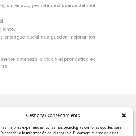
le y, a menudo, permite deshacerse del mal
l.
liento.
l y enjuague bucal que pueden mejorar los
ramente amenaza la vida y el pronóstico es
rse.
Gestionar consentimiento
Contacto
 las mejores experiencias, utilizamos tecnologías como las cookies para
916 10 69 31
o acceder a la información del dispositivo. El consentimiento de estas