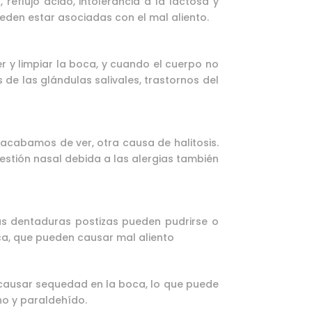
reflujo ácido, intolerancia a la lactosa y
den estar asociadas con el mal aliento.
 y limpiar la boca, y cuando el cuerpo no
de las glándulas salivales, trastornos del
cabamos de ver, otra causa de halitosis.
stión nasal debida a las alergias también
as dentaduras postizas pueden pudrirse o
oca, que pueden causar mal aliento
n causar sequedad en la boca, lo que puede
no y paraldehído.