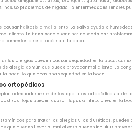
culos amigdalinos, aftas, bronquitis, gota nasal, diabetes, 
s, incluso problemas de hígado o enfermedades renales pue
causar halitosis o mal aliento. La saliva ayuda a humedecer
 mal aliento. La boca seca puede ser causada por problemas 
edicamentos o respiración por la boca.
tar las alergias pueden causar sequedad en la boca, como a
 de alergia común que puede provocar mal aliento. La conge
r la boca, lo que ocasiona sequedad en la boca.
os ortopédicos
impian adecuadamente de los aparatos ortopédicos o de l
 postizas flojas pueden causar llagas o infecciones en la b
stamínicos para tratar las alergias y los diuréticos, puede
os que pueden llevar al mal aliento pueden incluir triamtere