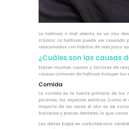
La halitosis o mal aliento, es un olor 
crónica. La halitosis puede ser causada 
relacionados con hábitos de vida poco sa
¿Cuáles son las causas d
Existen muchas causas y factores de riesg
causas comunes de halitosis incluyen los s
Comida
La comida es la fuente primaria de los 
picantes, las especias exóticas (como el 
mayoría de las veces el olor es de cort
bacterias y placas dentales, lo que causa 
Las dietas bajas en carbohidratos tambi