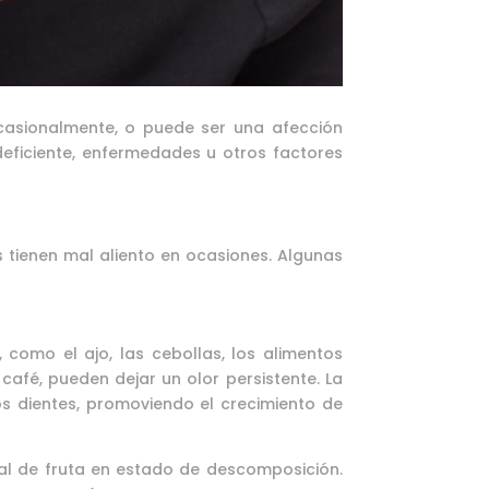
ocasionalmente, o puede ser una afección
deficiente, enfermedades u otros factores
s tienen mal aliento en ocasiones. Algunas
como el ajo, las cebollas, los alimentos
café, pueden dejar un olor persistente. La
s dientes, promoviendo el crecimiento de
al de fruta en estado de descomposición.