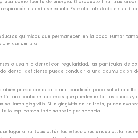
grasa como fuente de energía. El producto final tras crear
 respiración cuando se exhala. Este olor afrutado en un diab
oductos químicos que permanecen en la boca. Fumar tambi
 o el cáncer oral.
entes o usa hilo dental con regularidad, las partículas de
ado dental deficiente puede conducir a una acumulación d
también puede conducir a una condición poco saludable l
 tártaro contiene bacterias que pueden irritar las encías y 
e llama gingivitis. Si la gingivitis no se trata, puede avanz
 te lo explicamos todo sobre la periodoncia.
r lugar a halitosis están las infecciones sinusales, la neumon