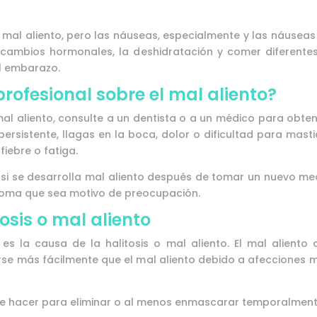
mal aliento, pero las náuseas, especialmente y las náusea
cambios hormonales, la deshidratación y comer diferente
el embarazo.
rofesional sobre el mal aliento?
 mal aliento, consulte a un dentista o a un médico para obten
istente, llagas en la boca, dolor o dificultad para mastic
iebre o fatiga.
 si se desarrolla mal aliento después de tomar un nuevo me
íntoma que sea motivo de preocupación.
osis o mal aliento
es la causa de la halitosis o mal aliento. El mal alient
se más fácilmente que el mal aliento debido a afecciones m
 hacer para eliminar o al menos enmascarar temporalmente 