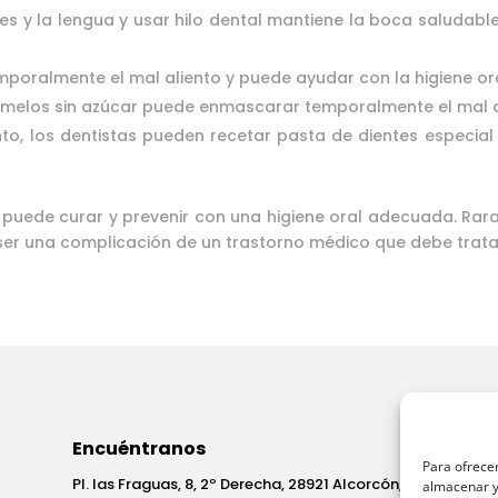
ntes y la lengua y usar hilo dental mantiene la boca saludab
poralmente el mal aliento y puede ayudar con la higiene ora
ramelos sin azúcar puede enmascarar temporalmente el mal a
to, los dentistas pueden recetar pasta de dientes especia
e puede curar y prevenir con una higiene oral adecuada. Ra
 ser una complicación de un trastorno médico que debe trata
Encuéntranos
Para ofrecer
Pl. las Fraguas, 8, 2º Derecha, 28921 Alcorcón,
almacenar y/