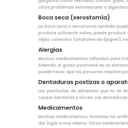
garganta como resfriado común, gripe, cál
otros problemas estomacales o digestivo
Boca seca (xerostomía)
La boca seca o xerostomía también puede 
produce suficiente saliva, puede producir
tejido conectivo (síndrome de Sjögren), m
Alergias
Muchos medicamentos utilizados para tra
Además, el goteo postnasal es un síntoma
puede hacer que las personas respiren po
Dentaduras postizas o aparat
Las partículas de alimentos que no se l
causar bacterias y olores. Las dentaduras
Medicamentos
Muchos medicamentos, incluidos los antihi
dar lugar a mal aliento. Otros medicament