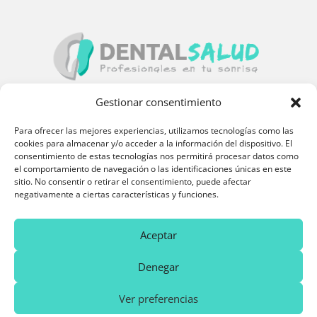
Gestionar consentimiento
Encuéntranos
Para ofrecer las mejores experiencias, utilizamos tecnologías como las
cookies para almacenar y/o acceder a la información del dispositivo. El
Pl. las Fraguas, 8, 2º Derecha, 28921 Alcorcón, Madrid
consentimiento de estas tecnologías nos permitirá procesar datos como
el comportamiento de navegación o las identificaciones únicas en este
sitio. No consentir o retirar el consentimiento, puede afectar
Contacto
negativamente a ciertas características y funciones.
916 10 69 31
640 63 76 38
Aceptar
consultas@clinicadentalsalud.es
Denegar
Ver preferencias
Aviso legal
|
Política de Privacidad