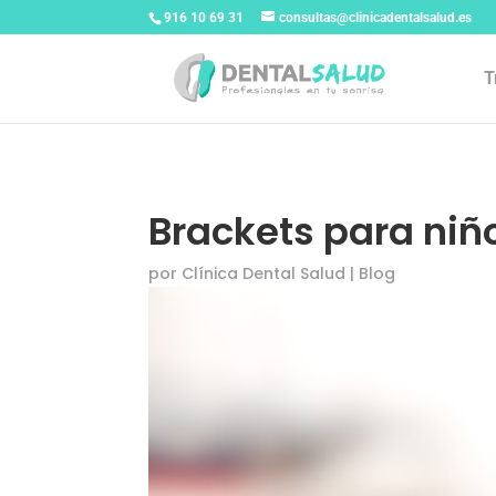
916 10 69 31
consultas@clinicadentalsalud.es
T
Brackets para niñ
por
Clínica Dental Salud
|
Blog