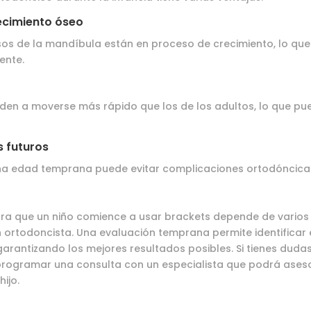
ecimiento óseo
esos de la mandíbula están en proceso de crecimiento, lo que 
ente.
enden a moverse más rápido que los de los adultos, lo que pu
 futuros
na edad temprana puede evitar complicaciones ortodóncicas 
ara que un niño comience a usar brackets depende de varios 
 ortodoncista. Una evaluación temprana permite identific
 garantizando los mejores resultados posibles. Si tienes duda
programar una consulta con un especialista que podrá aseso
ijo.