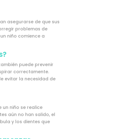
ean asegurarse de que sus
corregir problemas de
 un niño comience a
s?
e también puede prevenir
espirar correctamente.
e evitar la necesidad de
un niño se realice
es aún no han salido, el
bula y los dientes que