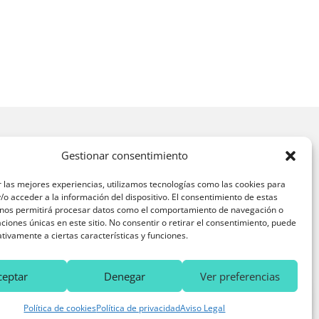
Gestionar consentimiento
Contacto
 las mejores experiencias, utilizamos tecnologías como las cookies para
916 10 69 31
o acceder a la información del dispositivo. El consentimiento de estas
 nos permitirá procesar datos como el comportamiento de navegación o
640 63 76 38
caciones únicas en este sitio. No consentir o retirar el consentimiento, puede
consultas@clinicadentalsalud.es
tivamente a ciertas características y funciones.
ceptar
Denegar
Ver preferencias
Política de cookies
Política de privacidad
Aviso Legal