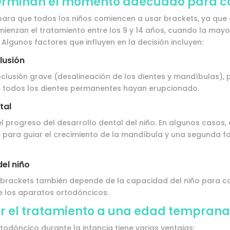
terminan el momento adecuado para 
ara que todos los niños comiencen a usar brackets, ya que 
enzan el tratamiento entre los 9 y 14 años, cuando la mayor
Algunos factores que influyen en la decisión incluyen:
lusión
oclusión grave (desalineación de los dientes y mandíbulas), p
e todos los dientes permanentes hayan erupcionado.
tal
 progreso del desarrollo dental del niño. En algunos casos, 
 para guiar el crecimiento de la mandíbula y una segunda fa
el niño
on brackets también depende de la capacidad del niño para c
 los aparatos ortodóncicos.
ar el tratamiento a una edad temprana
odóncico durante la infancia tiene varias ventajas: